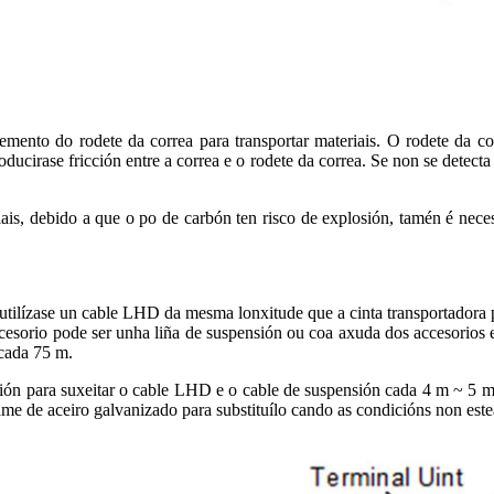
mento do rodete da correa para transportar materiais. O rodete da cor
ducirase fricción entre a correa e o rodete da correa. Se non se detect
ais, debido a que o po de carbón ten risco de explosión, tamén é neces
utilízase un cable LHD da mesma lonxitude que a cinta transportadora 
cesorio pode ser unha liña de suspensión ou coa axuda dos accesorios 
 cada 75 m.
ión para suxeitar o cable LHD e o cable de suspensión cada 4 m ~ 5 m
ame de aceiro galvanizado para substituílo cando as condicións non este