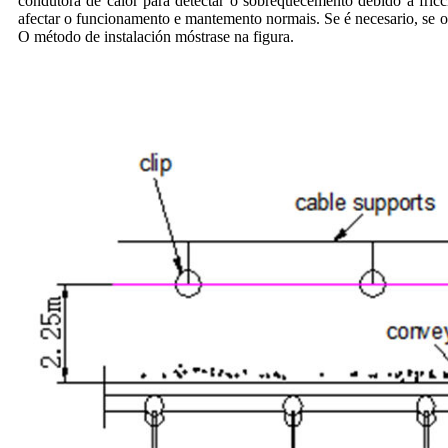
condutora de calor para detectar o sobrequecemento debido á fricc
afectar o funcionamento e mantemento normais. Se é necesario, se o f
O método de instalación móstrase na figura.