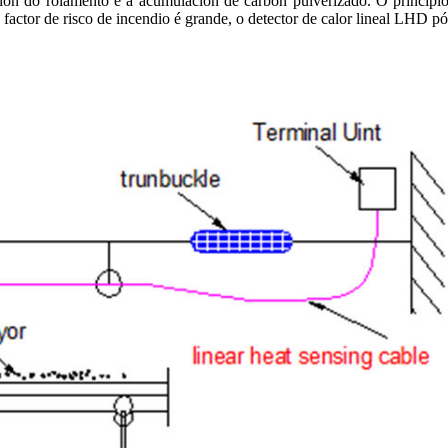
ión do rolamento e á acumulación de carbón pulverizado. O principio
actor de risco de incendio é grande, o detector de calor lineal LHD pó