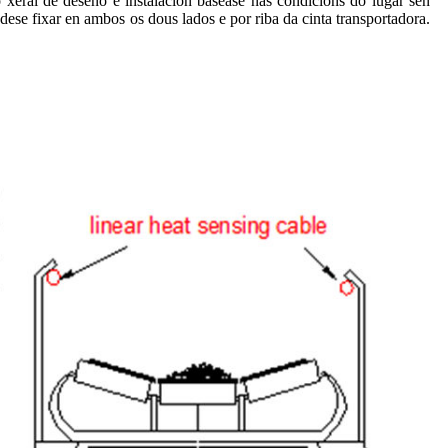
 xeral de deseño e instalación baséase nas condicións do lugar sen
dese fixar en ambos os dous lados e por riba da cinta transportadora.