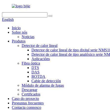
English
Inicio
Sobre nós
Noticias
Produtos
Detector de calor lineal
Detector de calor lineal de tipo dixital serie NMS
Detector de calor lineal de tipo analóxico serie 
Aplicacións
Fibra óptica
DTS
DAS
BOTDA
Cable de detección
Módulo de alarma de fugas
Descargar
Certificados
Caso do proxecto
Preguntas frecuentes
Contacta connosco