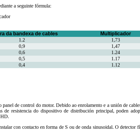
diante a seguinte fórmula:
icador
ra da bandexa de cables
Multiplicador
1.2
1,73
0,9
1,47
0,6
1.24
0,5
1.17
0,4
1.12
anel de control do motor. Debido ao enrolamento e a unión de cables s
rras de resistencia do dispositivo de distribución principal, poden
 LHD.
talar con contacto en forma de S ou de onda sinusoidal. O detector fíx